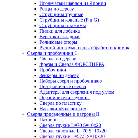
Игольчатый шаблон из Японии
Резцы по дереву
Струбцины трубные
Струбцины кованые (F и G)
Струбцины и зажимы
Пилки для лобзика
Верстаки складные
Роликовые опоры
Ручной инструмент для обработки кромок
Сверла и пробочники
Сверла по дереву
Фрезы и Сверла ФОРСТНЕРА
Пробочники
Зенкеры по дереву
Наборы сверл и пробочников
Центровочные сверла
Адаптеры для сверления под углом
Ограничители глубины
Свёрла по пластику
Насадки «Балеринки»
Сверла присадочные и патроны
Патроны
Сверла глухие L=70 S=10x20
Сверла сквозные L=70 S=10x20
Сверла глухие L=57.5 S=10x20