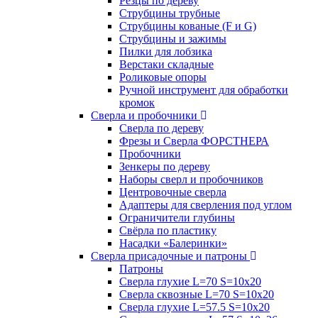
Резцы по дереву
Струбцины трубные
Струбцины кованые (F и G)
Струбцины и зажимы
Пилки для лобзика
Верстаки складные
Роликовые опоры
Ручной инструмент для обработки
кромок
Сверла и пробочники
Сверла по дереву
Фрезы и Сверла ФОРСТНЕРА
Пробочники
Зенкеры по дереву
Наборы сверл и пробочников
Центровочные сверла
Адаптеры для сверления под углом
Ограничители глубины
Свёрла по пластику
Насадки «Балеринки»
Сверла присадочные и патроны
Патроны
Сверла глухие L=70 S=10x20
Сверла сквозные L=70 S=10x20
Сверла глухие L=57.5 S=10x20