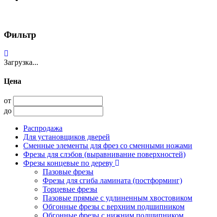
Фильтр
Загрузка...
Цена
от
до
Распродажа
Для установщиков дверей
Сменные элементы для фрез со сменными ножами
Фрезы для слэбов (выравнивание поверхностей)
Фрезы концевые по дереву
Пазовые фрезы
Фрезы для сгиба ламината (постформинг)
Торцевые фрезы
Пазовые прямые с удлиненным хвостовиком
Обгонные фрезы с верхним подшипником
Обгонные фрезы с нижним подшипником