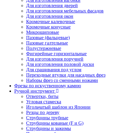
Для изготовления вагонки
Для изготовления дверей
Для изготовления мебельных фасадов
Для изготовления окон
Кромочные калевочные
Кромочные конусные
Микрошиповые
Пазовые (фальцевые)
Пазовые галтельные
Полустержневые
Фигирейные горизонтальные
Для изготовления поручней
Для изготовления половой доски
Для сращивания под углом
Переходные втулки для насадных фрез
Наборы фрез со сменными ножами
Фрезы по искуственному камню
Ручной инструмент
Отвертки, биты
Угловая стамеска
Игольчатый шаблон из Японии
Резцы по дереву
Струбцины трубные
Струбцины кованые (F и G)
Струбцины и зажимы