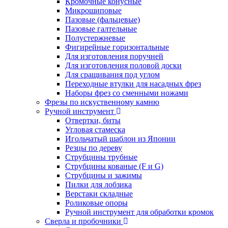
Кромочные конусные
Микрошиповые
Пазовые (фальцевые)
Пазовые галтельные
Полустержневые
Фигирейные горизонтальные
Для изготовления поручней
Для изготовления половой доски
Для сращивания под углом
Переходные втулки для насадных фрез
Наборы фрез со сменными ножами
Фрезы по искуственному камню
Ручной инструмент
Отвертки, биты
Угловая стамеска
Игольчатый шаблон из Японии
Резцы по дереву
Струбцины трубные
Струбцины кованые (F и G)
Струбцины и зажимы
Пилки для лобзика
Верстаки складные
Роликовые опоры
Ручной инструмент для обработки кромок
Сверла и пробочники