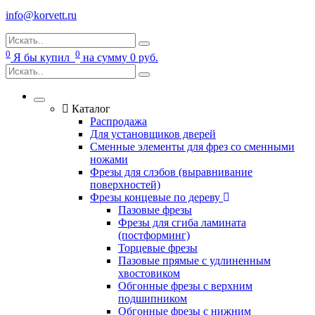
info@korvett.ru
0
0
Я бы купил
на сумму
0
руб.
Каталог
Распродажа
Для установщиков дверей
Сменные элементы для фрез со сменными
ножами
Фрезы для слэбов (выравнивание
поверхностей)
Фрезы концевые по дереву
Пазовые фрезы
Фрезы для сгиба ламината
(постформинг)
Торцевые фрезы
Пазовые прямые с удлиненным
хвостовиком
Обгонные фрезы с верхним
подшипником
Обгонные фрезы с нижним