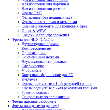
Для изготовления поручней
Для изготовления розеток
Фрезы CMT
Фальцевые (без подшипника)
Фрезы со сменными пластинами
Сменные элементы для концевых фрез
Dimar & WPW
Скидки и спецпредложения
Фрезы для ЧПУ (CNC)
Двухзаходные прямые
Компрессионные
Однозаходные
Со сменными ножами
Двухзаходные спиральные
Сферические
V-образные
Конусные сферические для 3D
Кукуруза
Фрезы радиусные с 1-ой режущей гранью
Фрезы радиусные с 2-мя режущими гранями
Гравировальные
Cпиральные по аллюминию
Фрезы пазовые разборные
Фрезы насадные по дереву