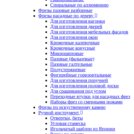
Cпиральные по аллюминию
Фрезы пазовые разборные
Фрезы насадные по дереву
Для изготовления вагонки
Для изготовления дверей
Для изготовления мебельных фасадов
Для изготовления окон
Кромочные калевочные
Кромочные конусные
Микрошиповые
Пазовые (фальцевые)
Пазовые галтельные
Полустержневые
Фигирейные горизонтальные
Для изготовления поручней
Для изготовления половой доски
Для сращивания под углом
Переходные втулки для насадных фрез
Наборы фрез со сменными ножами
Фрезы по искуственному камню
Ручной инструмент
Отвертки, биты
Угловая стамеска
Игольчатый шаблон из Японии