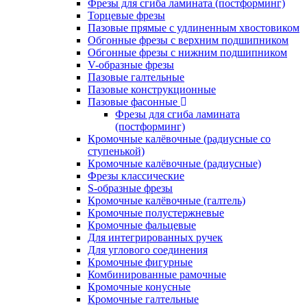
Фрезы для сгиба ламината (постформинг)
Торцевые фрезы
Пазовые прямые с удлиненным хвостовиком
Обгонные фрезы с верхним подшипником
Обгонные фрезы с нижним подшипником
V-образные фрезы
Пазовые галтельные
Пазовые конструкционные
Пазовые фасонные
Фрезы для сгиба ламината
(постформинг)
Кромочные калёвочные (радиусные со
ступенькой)
Кромочные калёвочные (радиусные)
Фрезы классические
S-образные фрезы
Кромочные калёвочные (галтель)
Кромочные полустержневые
Кромочные фальцевые
Для интегрированных ручек
Для углового соединения
Кромочные фигурные
Комбинированные рамочные
Кромочные конусные
Кромочные галтельные