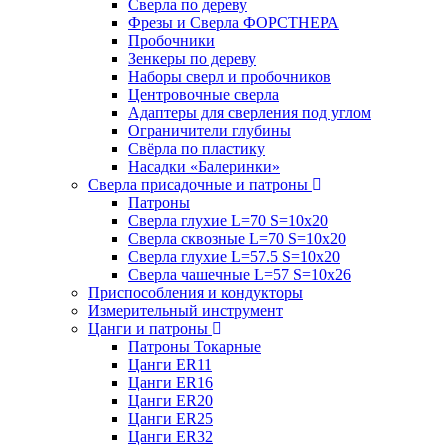
Сверла по дереву
Фрезы и Сверла ФОРСТНЕРА
Пробочники
Зенкеры по дереву
Наборы сверл и пробочников
Центровочные сверла
Адаптеры для сверления под углом
Ограничители глубины
Свёрла по пластику
Насадки «Балеринки»
Сверла присадочные и патроны
Патроны
Сверла глухие L=70 S=10x20
Сверла сквозные L=70 S=10x20
Сверла глухие L=57.5 S=10x20
Сверла чашечные L=57 S=10x26
Приспособления и кондукторы
Измерительный инструмент
Цанги и патроны
Патроны Токарные
Цанги ER11
Цанги ER16
Цанги ER20
Цанги ER25
Цанги ER32