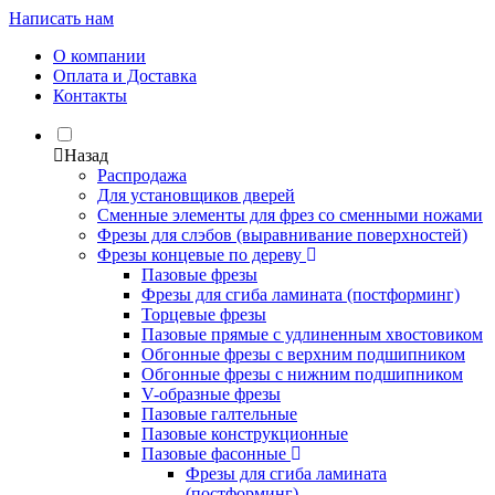
Написать нам
О компании
Оплата и Доставка
Контакты
Назад
Распродажа
Для установщиков дверей
Сменные элементы для фрез со сменными ножами
Фрезы для слэбов (выравнивание поверхностей)
Фрезы концевые по дереву
Пазовые фрезы
Фрезы для сгиба ламината (постформинг)
Торцевые фрезы
Пазовые прямые с удлиненным хвостовиком
Обгонные фрезы с верхним подшипником
Обгонные фрезы с нижним подшипником
V-образные фрезы
Пазовые галтельные
Пазовые конструкционные
Пазовые фасонные
Фрезы для сгиба ламината
(постформинг)