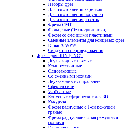
Наборы фрез
Для изготовления карнизов
Для изготовления поручней
Для изготовления розеток
Фрезы CMT
Фальцевые (без подшипника)
Фрезы со сменными пластинами
Сменные элементы для концевых фрез
Dimar & WPW
Скидки и спецпредложения
Фрезы для ЧПУ (CNC)
Двухзаходные прямые
Компрессионные
Однозаходные
Со сменными ножами
Двухзаходные спиральные
Сферические
V-образные
Конусные сферические для 3D
Кукуруза
Фрезы радиусные с 1-ой режущей
гранью
Фрезы радиусные с 2-мя режущими
гранями
Гравировальные