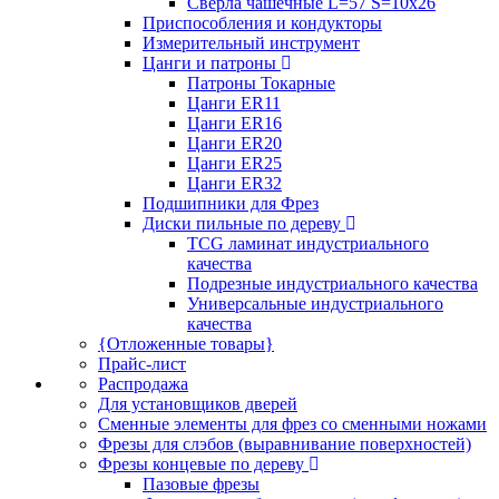
Сверла чашечные L=57 S=10x26
Приспособления и кондукторы
Измерительный инструмент
Цанги и патроны
Патроны Токарные
Цанги ER11
Цанги ER16
Цанги ER20
Цанги ER25
Цанги ER32
Подшипники для Фрез
Диски пильные по дереву
TCG ламинат индустриального
качества
Подрезные индустриального качества
Универсальные индустриального
качества
{Отложенные товары}
Прайс-лист
Распродажа
Для установщиков дверей
Сменные элементы для фрез со сменными ножами
Фрезы для слэбов (выравнивание поверхностей)
Фрезы концевые по дереву
Пазовые фрезы