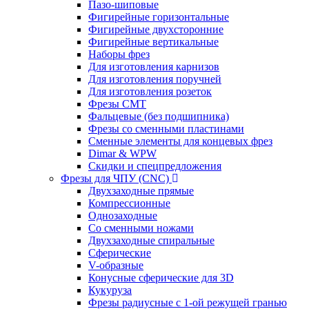
Пазо-шиповые
Фигирейные горизонтальные
Фигирейные двухсторонние
Фигирейные вертикальные
Наборы фрез
Для изготовления карнизов
Для изготовления поручней
Для изготовления розеток
Фрезы CMT
Фальцевые (без подшипника)
Фрезы со сменными пластинами
Сменные элементы для концевых фрез
Dimar & WPW
Скидки и спецпредложения
Фрезы для ЧПУ (CNC)
Двухзаходные прямые
Компрессионные
Однозаходные
Со сменными ножами
Двухзаходные спиральные
Сферические
V-образные
Конусные сферические для 3D
Кукуруза
Фрезы радиусные с 1-ой режущей гранью