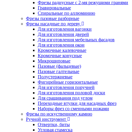
Фрезы радиусные с 2-мя режущими гранями
Гравировальные
Cпиральные по аллюминию
Фрезы пазовые разборные
Фрезы насадные по дереву
Для изготовления вагонки
Для изготовления дверей
Для изготовления мебельных фасадов
Для изготовления окон
Кромочные калевочные
Кромочные конусные
Микрошиповые
Пазовые (фальцевые)
Пазовые галтельные
Полустержневые
Фигирейные горизонтальные
Для изготовления поручней
Для изготовления половой доски
Для сращивания под углом
Переходные втулки для насадных фрез
Наборы фрез со сменными ножами
Фрезы по искуственному камню
Ручной инструмент
Отвертки, биты
Угловая стамеска