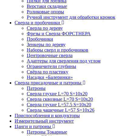
Пилки для лобзика
Верстаки складные
Роликовые опоры
Ручной инструмент для обработки кромок
Сверла и пробочники
Сверла по дереву
Фрезы и Сверла ФОРСТНЕРА
Пробочники
Зенкеры по дереву
Наборы сверл и пробочников
Центровочные сверла
Адаптеры для сверления под углом
Ограничители глубины
Свёрла по пластику
Насадки «Балеринки»
Сверла присадочные и патроны
Патроны
Сверла глухие L=70 S=10x20
Сверла сквозные L=70 S=10x20
Сверла глухие L=57.5 S=10x20
Сверла чашечные L=57 S=10x26
Приспособления и кондукторы
Измерительный инструмент
Цанги и патроны
Патроны Токарные