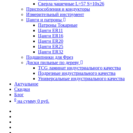
Сверла чашечные L=57 S=10x26
Приспособления и кондукторы
Измерительный инструмент
Цанги и патроны
Патроны Токарные
Цанги ER11
Цанги ER16
Цанги ER20
Цанги ER25
Цанги ER32
Подшипники для Фрез
Диски пильные по дереву
TCG ламинат индустриального качества
Подрезные индустриального качества
Универсальные индустриального качества
Актуальное
Скидки
Блог
0
на сумму
0
руб.