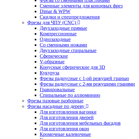
Фрезы со сменными пластинами
Сменные элементы для концевых фрез
Dimar & WPW
Скидки и спецпредложения
Фрезы для ЧПУ (CNC)
Двухзаходные прямые
Компрессионные
Однозаходные
Со сменными ножами
Двухзаходные спиральные
Сферические
V-образные
Конусные сферические для 3D
Кукуруза
Фрезы радиусные с 1-ой режущей гранью
Фрезы радиусные с 2-мя режущими гранями
Гравировальные
Cпиральные по аллюминию
Фрезы пазовые разборные
Фрезы насадные по дереву
Для изготовления вагонки
Для изготовления дверей
Для изготовления мебельных фасадов
Для изготовления окон
Кромочные калевочные