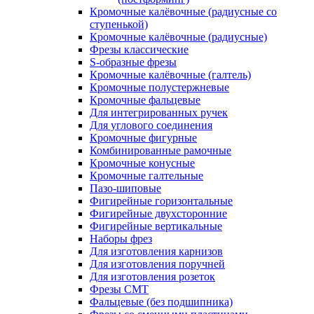
Кромочные калёвочные (радиусные со
ступенькой)
Кромочные калёвочные (радиусные)
Фрезы классические
S-образные фрезы
Кромочные калёвочные (галтель)
Кромочные полустержневые
Кромочные фальцевые
Для интегрированных ручек
Для углового соединения
Кромочные фигурные
Комбинированные рамочные
Кромочные конусные
Кромочные галтельные
Пазо-шиповые
Фигирейные горизонтальные
Фигирейные двухсторонние
Фигирейные вертикальные
Наборы фрез
Для изготовления карнизов
Для изготовления поручней
Для изготовления розеток
Фрезы CMT
Фальцевые (без подшипника)