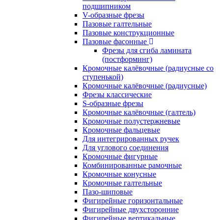
подшипником
V-образные фрезы
Пазовые галтельные
Пазовые конструкционные
Пазовые фасонные
Фрезы для сгиба ламината
(постформинг)
Кромочные калёвочные (радиусные со
ступенькой)
Кромочные калёвочные (радиусные)
Фрезы классические
S-образные фрезы
Кромочные калёвочные (галтель)
Кромочные полустержневые
Кромочные фальцевые
Для интегрированных ручек
Для углового соединения
Кромочные фигурные
Комбинированные рамочные
Кромочные конусные
Кромочные галтельные
Пазо-шиповые
Фигирейные горизонтальные
Фигирейные двухсторонние
Фигирейные вертикальные