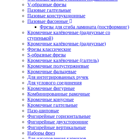
V-образные фрезы
Пазовые галтельные
Пазовые конструкционные
Пазовые фасонные
Фрезы для сгиба ламината (постформинг)
Кромочные калёвочные (радиусные со
ступенькой)
Кромочные калёвочные (радиусные)
Фрезы классические
S-образные фрезы
Кромочные калёвочные (галтель)
Кромочные полустержневые
Кромочные фальцевые
Для интегрированных ручек
Для углового соединения
Кромочные фигурные
Комбинированные рамочные
Кромочные конусные
Кромочные галтельные
Пазо-шиповые
Фигирейные горизонтальные
Фигирейные двухсторонние
Фигирейные вертикальные
Наборы фрез
Для изготовления карнизов