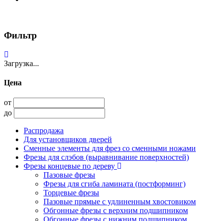
Фильтр
Загрузка...
Цена
от
до
Распродажа
Для установщиков дверей
Сменные элементы для фрез со сменными ножами
Фрезы для слэбов (выравнивание поверхностей)
Фрезы концевые по дереву
Пазовые фрезы
Фрезы для сгиба ламината (постформинг)
Торцевые фрезы
Пазовые прямые с удлиненным хвостовиком
Обгонные фрезы с верхним подшипником
Обгонные фрезы с нижним подшипником