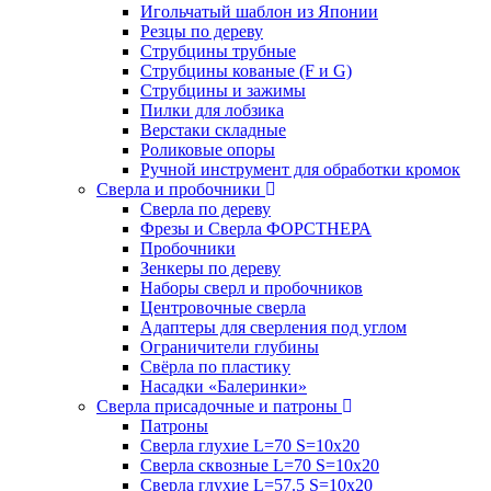
Игольчатый шаблон из Японии
Резцы по дереву
Струбцины трубные
Струбцины кованые (F и G)
Струбцины и зажимы
Пилки для лобзика
Верстаки складные
Роликовые опоры
Ручной инструмент для обработки кромок
Сверла и пробочники
Сверла по дереву
Фрезы и Сверла ФОРСТНЕРА
Пробочники
Зенкеры по дереву
Наборы сверл и пробочников
Центровочные сверла
Адаптеры для сверления под углом
Ограничители глубины
Свёрла по пластику
Насадки «Балеринки»
Сверла присадочные и патроны
Патроны
Сверла глухие L=70 S=10x20
Сверла сквозные L=70 S=10x20
Сверла глухие L=57.5 S=10x20