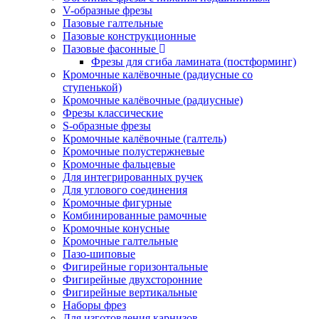
V-образные фрезы
Пазовые галтельные
Пазовые конструкционные
Пазовые фасонные
Фрезы для сгиба ламината (постформинг)
Кромочные калёвочные (радиусные со
ступенькой)
Кромочные калёвочные (радиусные)
Фрезы классические
S-образные фрезы
Кромочные калёвочные (галтель)
Кромочные полустержневые
Кромочные фальцевые
Для интегрированных ручек
Для углового соединения
Кромочные фигурные
Комбинированные рамочные
Кромочные конусные
Кромочные галтельные
Пазо-шиповые
Фигирейные горизонтальные
Фигирейные двухсторонние
Фигирейные вертикальные
Наборы фрез
Для изготовления карнизов