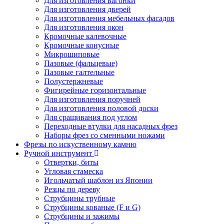
Для изготовления вагонки
Для изготовления дверей
Для изготовления мебельных фасадов
Для изготовления окон
Кромочные калевочные
Кромочные конусные
Микрошиповые
Пазовые (фальцевые)
Пазовые галтельные
Полустержневые
Фигирейные горизонтальные
Для изготовления поручней
Для изготовления половой доски
Для сращивания под углом
Переходные втулки для насадных фрез
Наборы фрез со сменными ножами
Фрезы по искуственному камню
Ручной инструмент
Отвертки, биты
Угловая стамеска
Игольчатый шаблон из Японии
Резцы по дереву
Струбцины трубные
Струбцины кованые (F и G)
Струбцины и зажимы