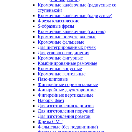
Кромочные калёвочные (радиусные со
ступенькой)
Кромочные калёвочные (радиусные)
Фрезы классические
S-образные фрезы
Кромочные калёвочные (галтель)
Кромочные полустержневые
Кромочные фальцевые
Для интегрированных ручек
Для углового соединения
Кромочные фигурные
Комбинированные рамочные
Кромочные конусные
Кромочные галтельные
Пазо-шиповые
Фигирейные горизонтальные
Фигирейные двухсторонние
Фигирейные вертикальные
Наборы фрез
Для изготовления карнизов
Для изготовления поручней
Для изготовления розеток
Фрезы CMT
Фальцевые (без подшипника)