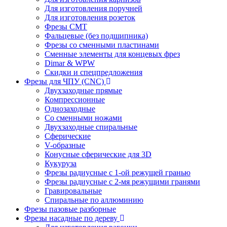
Для изготовления поручней
Для изготовления розеток
Фрезы CMT
Фальцевые (без подшипника)
Фрезы со сменными пластинами
Сменные элементы для концевых фрез
Dimar & WPW
Скидки и спецпредложения
Фрезы для ЧПУ (CNC)
Двухзаходные прямые
Компрессионные
Однозаходные
Со сменными ножами
Двухзаходные спиральные
Сферические
V-образные
Конусные сферические для 3D
Кукуруза
Фрезы радиусные с 1-ой режущей гранью
Фрезы радиусные с 2-мя режущими гранями
Гравировальные
Cпиральные по аллюминию
Фрезы пазовые разборные
Фрезы насадные по дереву