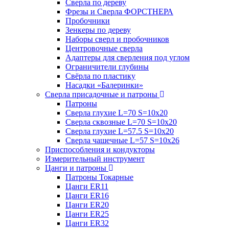
Сверла по дереву
Фрезы и Сверла ФОРСТНЕРА
Пробочники
Зенкеры по дереву
Наборы сверл и пробочников
Центровочные сверла
Адаптеры для сверления под углом
Ограничители глубины
Свёрла по пластику
Насадки «Балеринки»
Сверла присадочные и патроны
Патроны
Сверла глухие L=70 S=10x20
Сверла сквозные L=70 S=10x20
Сверла глухие L=57.5 S=10x20
Сверла чашечные L=57 S=10x26
Приспособления и кондукторы
Измерительный инструмент
Цанги и патроны
Патроны Токарные
Цанги ER11
Цанги ER16
Цанги ER20
Цанги ER25
Цанги ER32