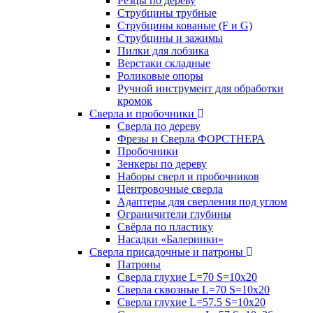
Резцы по дереву
Струбцины трубные
Струбцины кованые (F и G)
Струбцины и зажимы
Пилки для лобзика
Верстаки складные
Роликовые опоры
Ручной инструмент для обработки
кромок
Сверла и пробочники
Сверла по дереву
Фрезы и Сверла ФОРСТНЕРА
Пробочники
Зенкеры по дереву
Наборы сверл и пробочников
Центровочные сверла
Адаптеры для сверления под углом
Ограничители глубины
Свёрла по пластику
Насадки «Балеринки»
Сверла присадочные и патроны
Патроны
Сверла глухие L=70 S=10x20
Сверла сквозные L=70 S=10x20
Сверла глухие L=57.5 S=10x20