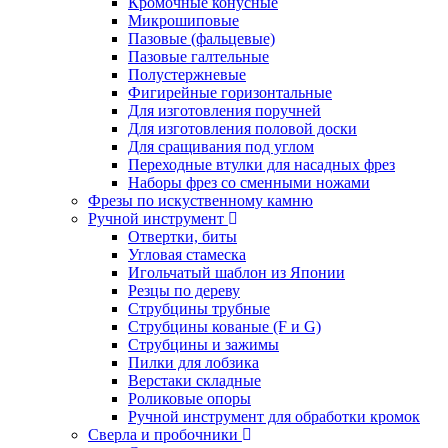
Кромочные конусные
Микрошиповые
Пазовые (фальцевые)
Пазовые галтельные
Полустержневые
Фигирейные горизонтальные
Для изготовления поручней
Для изготовления половой доски
Для сращивания под углом
Переходные втулки для насадных фрез
Наборы фрез со сменными ножами
Фрезы по искуственному камню
Ручной инструмент
Отвертки, биты
Угловая стамеска
Игольчатый шаблон из Японии
Резцы по дереву
Струбцины трубные
Струбцины кованые (F и G)
Струбцины и зажимы
Пилки для лобзика
Верстаки складные
Роликовые опоры
Ручной инструмент для обработки кромок
Сверла и пробочники