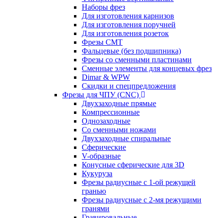
Наборы фрез
Для изготовления карнизов
Для изготовления поручней
Для изготовления розеток
Фрезы CMT
Фальцевые (без подшипника)
Фрезы со сменными пластинами
Сменные элементы для концевых фрез
Dimar & WPW
Скидки и спецпредложения
Фрезы для ЧПУ (CNC)
Двухзаходные прямые
Компрессионные
Однозаходные
Со сменными ножами
Двухзаходные спиральные
Сферические
V-образные
Конусные сферические для 3D
Кукуруза
Фрезы радиусные с 1-ой режущей
гранью
Фрезы радиусные с 2-мя режущими
гранями
Гравировальные