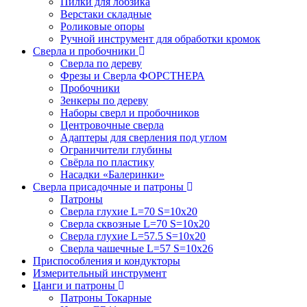
Пилки для лобзика
Верстаки складные
Роликовые опоры
Ручной инструмент для обработки кромок
Сверла и пробочники
Сверла по дереву
Фрезы и Сверла ФОРСТНЕРА
Пробочники
Зенкеры по дереву
Наборы сверл и пробочников
Центровочные сверла
Адаптеры для сверления под углом
Ограничители глубины
Свёрла по пластику
Насадки «Балеринки»
Сверла присадочные и патроны
Патроны
Сверла глухие L=70 S=10x20
Сверла сквозные L=70 S=10x20
Сверла глухие L=57.5 S=10x20
Сверла чашечные L=57 S=10x26
Приспособления и кондукторы
Измерительный инструмент
Цанги и патроны
Патроны Токарные