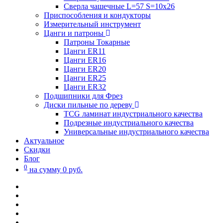
Сверла чашечные L=57 S=10x26
Приспособления и кондукторы
Измерительный инструмент
Цанги и патроны
Патроны Токарные
Цанги ER11
Цанги ER16
Цанги ER20
Цанги ER25
Цанги ER32
Подшипники для Фрез
Диски пильные по дереву
TCG ламинат индустриального качества
Подрезные индустриального качества
Универсальные индустриального качества
Актуальное
Скидки
Блог
0
на сумму
0
руб.