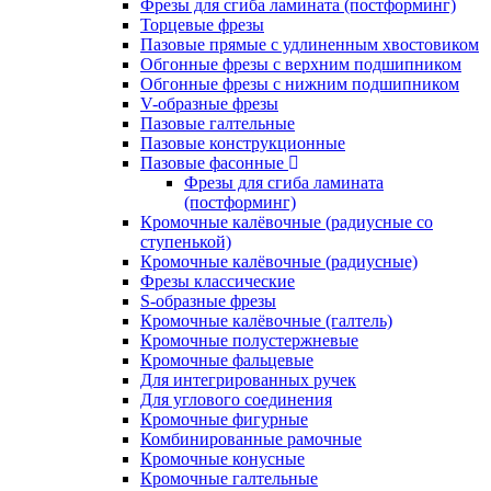
Фрезы для сгиба ламината (постформинг)
Торцевые фрезы
Пазовые прямые с удлиненным хвостовиком
Обгонные фрезы с верхним подшипником
Обгонные фрезы с нижним подшипником
V-образные фрезы
Пазовые галтельные
Пазовые конструкционные
Пазовые фасонные
Фрезы для сгиба ламината
(постформинг)
Кромочные калёвочные (радиусные со
ступенькой)
Кромочные калёвочные (радиусные)
Фрезы классические
S-образные фрезы
Кромочные калёвочные (галтель)
Кромочные полустержневые
Кромочные фальцевые
Для интегрированных ручек
Для углового соединения
Кромочные фигурные
Комбинированные рамочные
Кромочные конусные
Кромочные галтельные