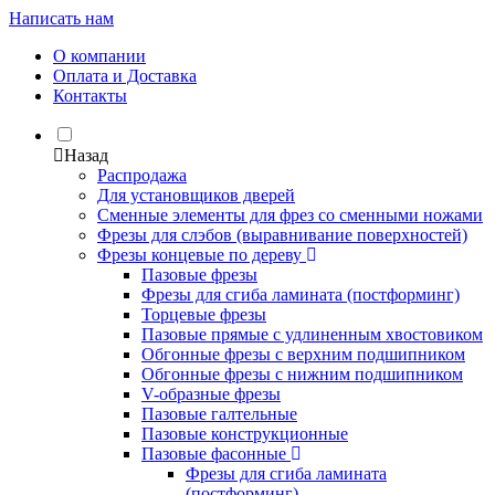
Написать нам
О компании
Оплата и Доставка
Контакты
Назад
Распродажа
Для установщиков дверей
Сменные элементы для фрез со сменными ножами
Фрезы для слэбов (выравнивание поверхностей)
Фрезы концевые по дереву
Пазовые фрезы
Фрезы для сгиба ламината (постформинг)
Торцевые фрезы
Пазовые прямые с удлиненным хвостовиком
Обгонные фрезы с верхним подшипником
Обгонные фрезы с нижним подшипником
V-образные фрезы
Пазовые галтельные
Пазовые конструкционные
Пазовые фасонные
Фрезы для сгиба ламината
(постформинг)