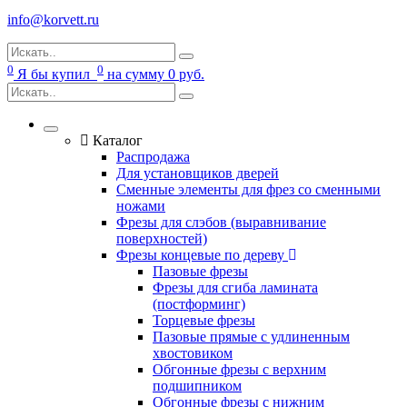
info@korvett.ru
0
0
Я бы купил
на сумму
0
руб.
Каталог
Распродажа
Для установщиков дверей
Сменные элементы для фрез со сменными
ножами
Фрезы для слэбов (выравнивание
поверхностей)
Фрезы концевые по дереву
Пазовые фрезы
Фрезы для сгиба ламината
(постформинг)
Торцевые фрезы
Пазовые прямые с удлиненным
хвостовиком
Обгонные фрезы с верхним
подшипником
Обгонные фрезы с нижним