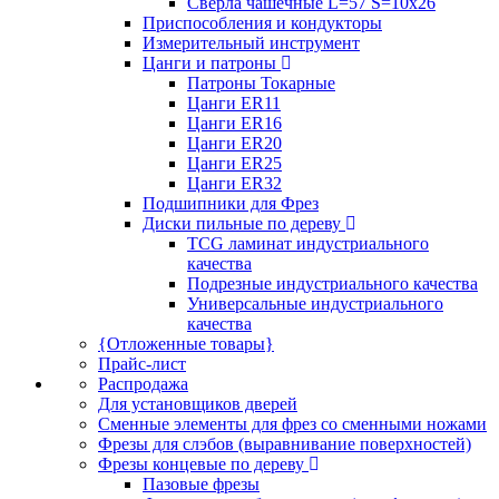
Сверла чашечные L=57 S=10x26
Приспособления и кондукторы
Измерительный инструмент
Цанги и патроны
Патроны Токарные
Цанги ER11
Цанги ER16
Цанги ER20
Цанги ER25
Цанги ER32
Подшипники для Фрез
Диски пильные по дереву
TCG ламинат индустриального
качества
Подрезные индустриального качества
Универсальные индустриального
качества
{Отложенные товары}
Прайс-лист
Распродажа
Для установщиков дверей
Сменные элементы для фрез со сменными ножами
Фрезы для слэбов (выравнивание поверхностей)
Фрезы концевые по дереву
Пазовые фрезы