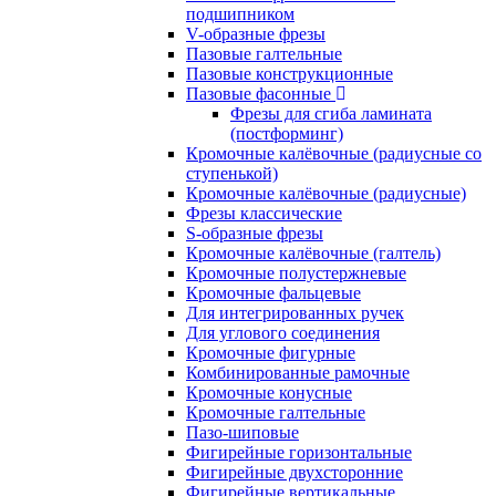
подшипником
V-образные фрезы
Пазовые галтельные
Пазовые конструкционные
Пазовые фасонные
Фрезы для сгиба ламината
(постформинг)
Кромочные калёвочные (радиусные со
ступенькой)
Кромочные калёвочные (радиусные)
Фрезы классические
S-образные фрезы
Кромочные калёвочные (галтель)
Кромочные полустержневые
Кромочные фальцевые
Для интегрированных ручек
Для углового соединения
Кромочные фигурные
Комбинированные рамочные
Кромочные конусные
Кромочные галтельные
Пазо-шиповые
Фигирейные горизонтальные
Фигирейные двухсторонние
Фигирейные вертикальные