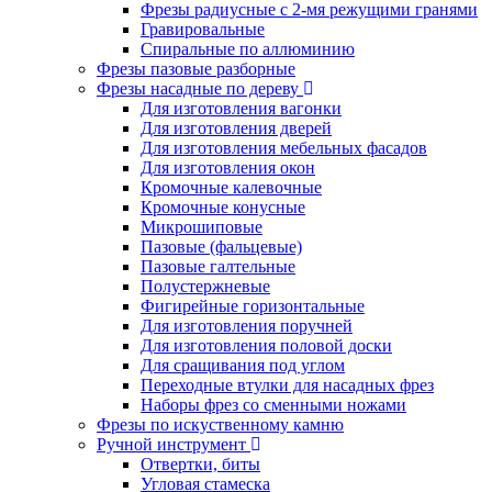
Фрезы радиусные с 2-мя режущими гранями
Гравировальные
Cпиральные по аллюминию
Фрезы пазовые разборные
Фрезы насадные по дереву
Для изготовления вагонки
Для изготовления дверей
Для изготовления мебельных фасадов
Для изготовления окон
Кромочные калевочные
Кромочные конусные
Микрошиповые
Пазовые (фальцевые)
Пазовые галтельные
Полустержневые
Фигирейные горизонтальные
Для изготовления поручней
Для изготовления половой доски
Для сращивания под углом
Переходные втулки для насадных фрез
Наборы фрез со сменными ножами
Фрезы по искуственному камню
Ручной инструмент
Отвертки, биты
Угловая стамеска