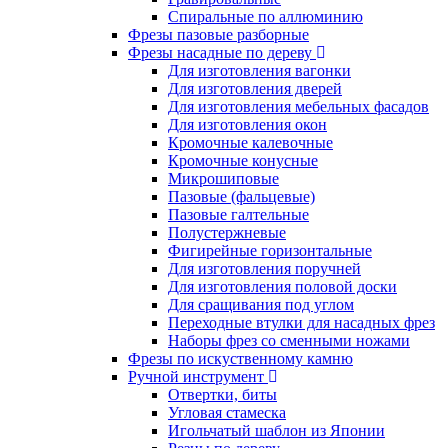
Cпиральные по аллюминию
Фрезы пазовые разборные
Фрезы насадные по дереву
Для изготовления вагонки
Для изготовления дверей
Для изготовления мебельных фасадов
Для изготовления окон
Кромочные калевочные
Кромочные конусные
Микрошиповые
Пазовые (фальцевые)
Пазовые галтельные
Полустержневые
Фигирейные горизонтальные
Для изготовления поручней
Для изготовления половой доски
Для сращивания под углом
Переходные втулки для насадных фрез
Наборы фрез со сменными ножами
Фрезы по искуственному камню
Ручной инструмент
Отвертки, биты
Угловая стамеска
Игольчатый шаблон из Японии