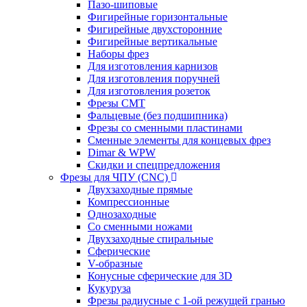
Пазо-шиповые
Фигирейные горизонтальные
Фигирейные двухсторонние
Фигирейные вертикальные
Наборы фрез
Для изготовления карнизов
Для изготовления поручней
Для изготовления розеток
Фрезы CMT
Фальцевые (без подшипника)
Фрезы со сменными пластинами
Сменные элементы для концевых фрез
Dimar & WPW
Скидки и спецпредложения
Фрезы для ЧПУ (CNC)
Двухзаходные прямые
Компрессионные
Однозаходные
Со сменными ножами
Двухзаходные спиральные
Сферические
V-образные
Конусные сферические для 3D
Кукуруза
Фрезы радиусные с 1-ой режущей гранью