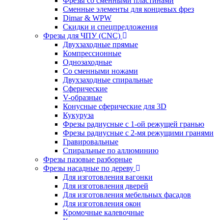
Фрезы со сменными пластинами
Сменные элементы для концевых фрез
Dimar & WPW
Скидки и спецпредложения
Фрезы для ЧПУ (CNC)
Двухзаходные прямые
Компрессионные
Однозаходные
Со сменными ножами
Двухзаходные спиральные
Сферические
V-образные
Конусные сферические для 3D
Кукуруза
Фрезы радиусные с 1-ой режущей гранью
Фрезы радиусные с 2-мя режущими гранями
Гравировальные
Cпиральные по аллюминию
Фрезы пазовые разборные
Фрезы насадные по дереву
Для изготовления вагонки
Для изготовления дверей
Для изготовления мебельных фасадов
Для изготовления окон
Кромочные калевочные