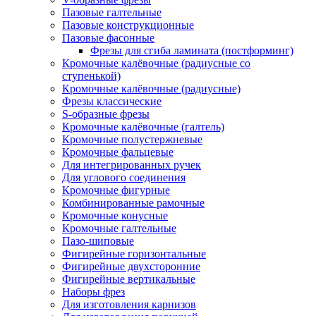
Пазовые галтельные
Пазовые конструкционные
Пазовые фасонные
Фрезы для сгиба ламината (постформинг)
Кромочные калёвочные (радиусные со
ступенькой)
Кромочные калёвочные (радиусные)
Фрезы классические
S-образные фрезы
Кромочные калёвочные (галтель)
Кромочные полустержневые
Кромочные фальцевые
Для интегрированных ручек
Для углового соединения
Кромочные фигурные
Комбинированные рамочные
Кромочные конусные
Кромочные галтельные
Пазо-шиповые
Фигирейные горизонтальные
Фигирейные двухсторонние
Фигирейные вертикальные
Наборы фрез
Для изготовления карнизов