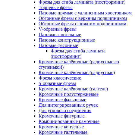
Фрезы для сгиба ламината (постформинг)
Торцевые фрезы
Пазовые прямые с удлиненным хвостовиком
Обгонные фрезы с верхним подшипником
Обгонные фрезы с нижним подшипником
V-образные фрезы
Пазовые галтельные
Пазовые конструкционные
Пазовые фасонные
Фрезы для сгиба ламината
(постформинг)
Кромочные калёвочные (радиусные со
ступенькой)
Кромочные калёвочные (радиусные)
Фрезы классические
S-образные фрезы
Кромочные калёвочные (галтель)
Кромочные полустержневые
Кромочные фальцевые
Для интегрированных ручек
Для углового соединения
Кромочные фигурные
Комбинированные рамочные
Кромочные конусные
Кромочные галтельные