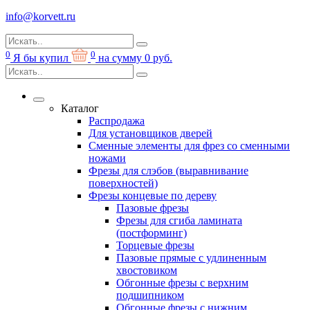
info@korvett.ru
0
0
Я бы купил
на сумму
0
руб.
Каталог
Распродажа
Для установщиков дверей
Сменные элементы для фрез со сменными
ножами
Фрезы для слэбов (выравнивание
поверхностей)
Фрезы концевые по дереву
Пазовые фрезы
Фрезы для сгиба ламината
(постформинг)
Торцевые фрезы
Пазовые прямые с удлиненным
хвостовиком
Обгонные фрезы с верхним
подшипником
Обгонные фрезы с нижним