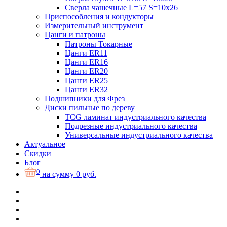
Сверла чашечные L=57 S=10x26
Приспособления и кондукторы
Измерительный инструмент
Цанги и патроны
Патроны Токарные
Цанги ER11
Цанги ER16
Цанги ER20
Цанги ER25
Цанги ER32
Подшипники для Фрез
Диски пильные по дереву
TCG ламинат индустриального качества
Подрезные индустриального качества
Универсальные индустриального качества
Актуальное
Скидки
Блог
0
на сумму
0
руб.