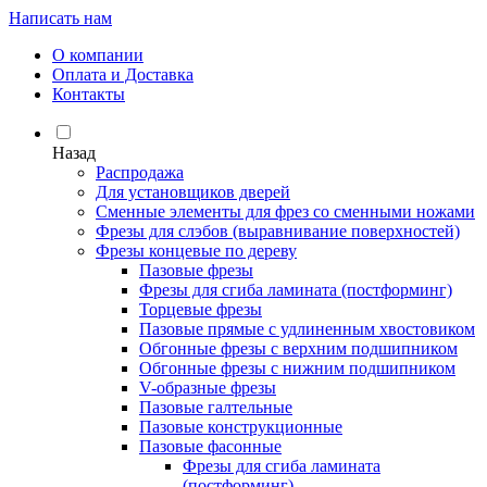
Написать нам
О компании
Оплата и Доставка
Контакты
Назад
Распродажа
Для установщиков дверей
Сменные элементы для фрез со сменными ножами
Фрезы для слэбов (выравнивание поверхностей)
Фрезы концевые по дереву
Пазовые фрезы
Фрезы для сгиба ламината (постформинг)
Торцевые фрезы
Пазовые прямые с удлиненным хвостовиком
Обгонные фрезы с верхним подшипником
Обгонные фрезы с нижним подшипником
V-образные фрезы
Пазовые галтельные
Пазовые конструкционные
Пазовые фасонные
Фрезы для сгиба ламината
(постформинг)