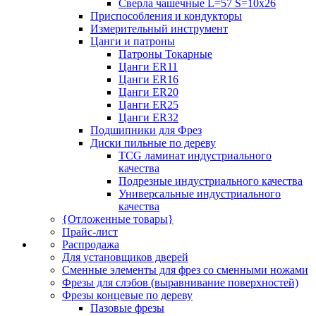
Сверла чашечные L=57 S=10x26
Приспособления и кондукторы
Измерительный инструмент
Цанги и патроны
Патроны Токарные
Цанги ER11
Цанги ER16
Цанги ER20
Цанги ER25
Цанги ER32
Подшипники для Фрез
Диски пильные по дереву
TCG ламинат индустриального
качества
Подрезные индустриального качества
Универсальные индустриального
качества
{Отложенные товары}
Прайс-лист
Распродажа
Для установщиков дверей
Сменные элементы для фрез со сменными ножами
Фрезы для слэбов (выравнивание поверхностей)
Фрезы концевые по дереву
Пазовые фрезы