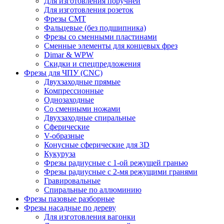
Для изготовления поручней
Для изготовления розеток
Фрезы CMT
Фальцевые (без подшипника)
Фрезы со сменными пластинами
Сменные элементы для концевых фрез
Dimar & WPW
Скидки и спецпредложения
Фрезы для ЧПУ (CNC)
Двухзаходные прямые
Компрессионные
Однозаходные
Со сменными ножами
Двухзаходные спиральные
Сферические
V-образные
Конусные сферические для 3D
Кукуруза
Фрезы радиусные с 1-ой режущей гранью
Фрезы радиусные с 2-мя режущими гранями
Гравировальные
Cпиральные по аллюминию
Фрезы пазовые разборные
Фрезы насадные по дереву
Для изготовления вагонки