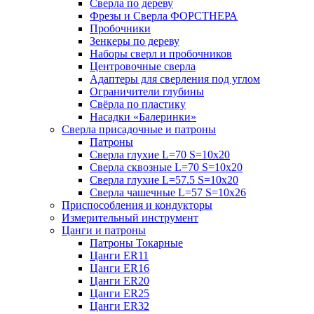
Сверла по дереву
Фрезы и Сверла ФОРСТНЕРА
Пробочники
Зенкеры по дереву
Наборы сверл и пробочников
Центровочные сверла
Адаптеры для сверления под углом
Ограничители глубины
Свёрла по пластику
Насадки «Балеринки»
Сверла присадочные и патроны
Патроны
Сверла глухие L=70 S=10x20
Сверла сквозные L=70 S=10x20
Сверла глухие L=57.5 S=10x20
Сверла чашечные L=57 S=10x26
Приспособления и кондукторы
Измерительный инструмент
Цанги и патроны
Патроны Токарные
Цанги ER11
Цанги ER16
Цанги ER20
Цанги ER25
Цанги ER32