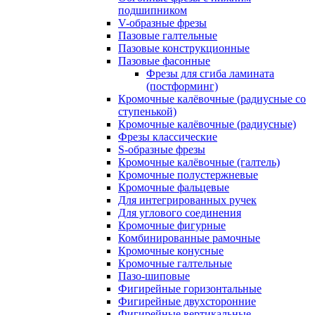
подшипником
V-образные фрезы
Пазовые галтельные
Пазовые конструкционные
Пазовые фасонные
Фрезы для сгиба ламината
(постформинг)
Кромочные калёвочные (радиусные со
ступенькой)
Кромочные калёвочные (радиусные)
Фрезы классические
S-образные фрезы
Кромочные калёвочные (галтель)
Кромочные полустержневые
Кромочные фальцевые
Для интегрированных ручек
Для углового соединения
Кромочные фигурные
Комбинированные рамочные
Кромочные конусные
Кромочные галтельные
Пазо-шиповые
Фигирейные горизонтальные
Фигирейные двухсторонние
Фигирейные вертикальные