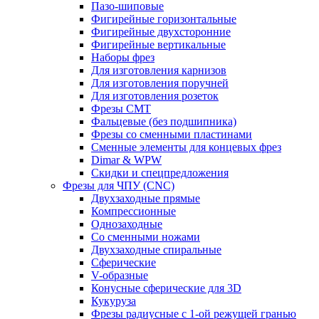
Пазо-шиповые
Фигирейные горизонтальные
Фигирейные двухсторонние
Фигирейные вертикальные
Наборы фрез
Для изготовления карнизов
Для изготовления поручней
Для изготовления розеток
Фрезы CMT
Фальцевые (без подшипника)
Фрезы со сменными пластинами
Сменные элементы для концевых фрез
Dimar & WPW
Скидки и спецпредложения
Фрезы для ЧПУ (CNC)
Двухзаходные прямые
Компрессионные
Однозаходные
Со сменными ножами
Двухзаходные спиральные
Сферические
V-образные
Конусные сферические для 3D
Кукуруза
Фрезы радиусные с 1-ой режущей гранью