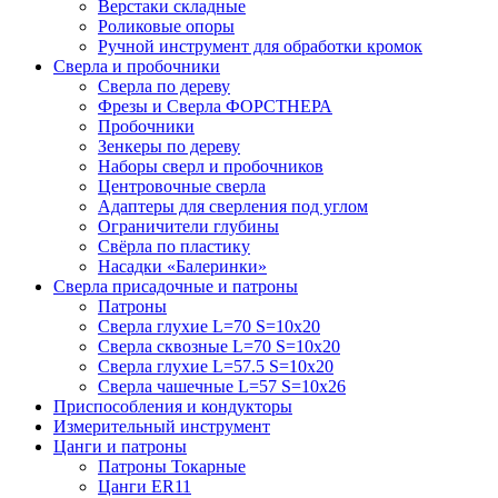
Верстаки складные
Роликовые опоры
Ручной инструмент для обработки кромок
Сверла и пробочники
Сверла по дереву
Фрезы и Сверла ФОРСТНЕРА
Пробочники
Зенкеры по дереву
Наборы сверл и пробочников
Центровочные сверла
Адаптеры для сверления под углом
Ограничители глубины
Свёрла по пластику
Насадки «Балеринки»
Сверла присадочные и патроны
Патроны
Сверла глухие L=70 S=10x20
Сверла сквозные L=70 S=10x20
Сверла глухие L=57.5 S=10x20
Сверла чашечные L=57 S=10x26
Приспособления и кондукторы
Измерительный инструмент
Цанги и патроны
Патроны Токарные
Цанги ER11