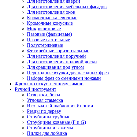
Для изготовления дверей
Для изготовления мебельных фасадов
Для изготовления окон
Кромочные калевочные
Кромочные конусные
Микрошиповые
Пазовые (фальцевые)
Пазовые галтельные
Полустержневые
Фигирейные горизонтальные
Для изготовления поручней
Для изготовления половой доски
Для сращивания под углом
Переходные втулки для насадных фрез
Наборы фрез со сменными ножами
Фрезы по искуственному камню
Ручной инструмент
Отвертки, биты
Угловая стамеска
Игольчатый шаблон из Японии
Резцы по дереву
Струбцины трубные
Струбцины кованые (F и G)
Струбцины и зажимы
Пилки для лобзика