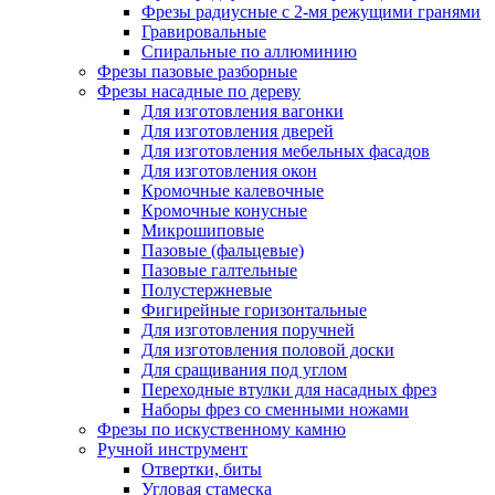
Фрезы радиусные с 2-мя режущими гранями
Гравировальные
Cпиральные по аллюминию
Фрезы пазовые разборные
Фрезы насадные по дереву
Для изготовления вагонки
Для изготовления дверей
Для изготовления мебельных фасадов
Для изготовления окон
Кромочные калевочные
Кромочные конусные
Микрошиповые
Пазовые (фальцевые)
Пазовые галтельные
Полустержневые
Фигирейные горизонтальные
Для изготовления поручней
Для изготовления половой доски
Для сращивания под углом
Переходные втулки для насадных фрез
Наборы фрез со сменными ножами
Фрезы по искуственному камню
Ручной инструмент
Отвертки, биты
Угловая стамеска