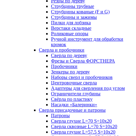
Резцы по дереву
Струбцины трубные
Струбцины кованые (F и G)
Струбцины и зажимы
Пилки для лобзика
Верстаки складные
Роликовые опоры
Ручной инструмент для обработки
кромок
Сверла и пробочники
Сверла по дереву
Фрезы и Сверла ФОРСТНЕРА
Пробочники
Зенкеры по дереву
Наборы сверл и пробочников
Центровочные сверла
Адаптеры для сверления под углом
Ограничители глубины
Свёрла по пластику
Насадки «Балеринки»
Сверла присадочные и патроны
Патроны
Сверла глухие L=70 S=10x20
Сверла сквозные L=70 S=10x20
Сверла глухие L=57.5 S=10x20