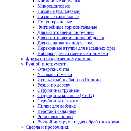
Кромочные конусные
Микрошиповые
Пазовые (фальцевые)
Пазовые галтельные
Полустержневые
Фигирейные горизонтальные
Для изготовления поручней
Для изготовления половой доски
Для сращивания под углом
Переходные втулки для насадных фрез
Наборы фрез со сменными ножами
Фрезы по искуственному камню
Ручной инструмент
Отвертки, биты
Угловая стамеска
Игольчатый шаблон из Японии
Резцы по дереву
Струбцины трубные
Струбцины кованые (F и G)
Струбцины и зажимы
Пилки для лобзика
Верстаки складные
Роликовые опоры
Ручной инструмент для обработки кромок
Сверла и пробочники