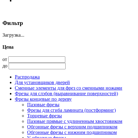
Фильтр
Загрузка...
Цена
от
до
Распродажа
Для установщиков дверей
Сменные элементы для фрез со сменными ножами
Фрезы для слэбов (выравнивание поверхностей)
Фрезы концевые по дереву
Пазовые фрезы
Фрезы для сгиба ламината (постформинг)
Торцевые фрезы
Пазовые прямые с удлиненным хвостовиком
Обгонные фрезы с верхним подшипником
Обгонные фрезы с нижним подшипником
V-образные фрезы