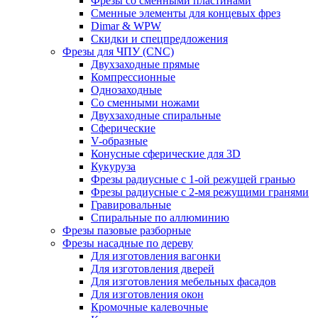
Фрезы со сменными пластинами
Сменные элементы для концевых фрез
Dimar & WPW
Скидки и спецпредложения
Фрезы для ЧПУ (CNC)
Двухзаходные прямые
Компрессионные
Однозаходные
Со сменными ножами
Двухзаходные спиральные
Сферические
V-образные
Конусные сферические для 3D
Кукуруза
Фрезы радиусные с 1-ой режущей гранью
Фрезы радиусные с 2-мя режущими гранями
Гравировальные
Cпиральные по аллюминию
Фрезы пазовые разборные
Фрезы насадные по дереву
Для изготовления вагонки
Для изготовления дверей
Для изготовления мебельных фасадов
Для изготовления окон
Кромочные калевочные