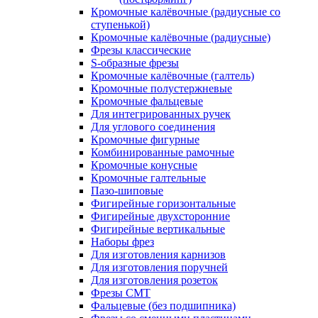
Кромочные калёвочные (радиусные со
ступенькой)
Кромочные калёвочные (радиусные)
Фрезы классические
S-образные фрезы
Кромочные калёвочные (галтель)
Кромочные полустержневые
Кромочные фальцевые
Для интегрированных ручек
Для углового соединения
Кромочные фигурные
Комбинированные рамочные
Кромочные конусные
Кромочные галтельные
Пазо-шиповые
Фигирейные горизонтальные
Фигирейные двухсторонние
Фигирейные вертикальные
Наборы фрез
Для изготовления карнизов
Для изготовления поручней
Для изготовления розеток
Фрезы CMT
Фальцевые (без подшипника)