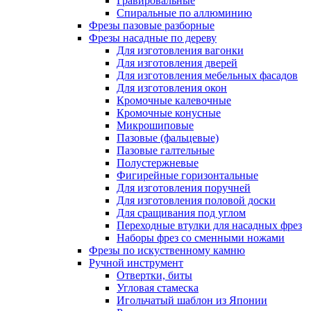
Гравировальные
Cпиральные по аллюминию
Фрезы пазовые разборные
Фрезы насадные по дереву
Для изготовления вагонки
Для изготовления дверей
Для изготовления мебельных фасадов
Для изготовления окон
Кромочные калевочные
Кромочные конусные
Микрошиповые
Пазовые (фальцевые)
Пазовые галтельные
Полустержневые
Фигирейные горизонтальные
Для изготовления поручней
Для изготовления половой доски
Для сращивания под углом
Переходные втулки для насадных фрез
Наборы фрез со сменными ножами
Фрезы по искуственному камню
Ручной инструмент
Отвертки, биты
Угловая стамеска
Игольчатый шаблон из Японии