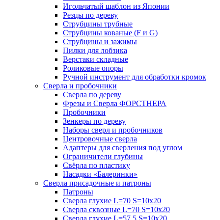
Игольчатый шаблон из Японии
Резцы по дереву
Струбцины трубные
Струбцины кованые (F и G)
Струбцины и зажимы
Пилки для лобзика
Верстаки складные
Роликовые опоры
Ручной инструмент для обработки кромок
Сверла и пробочники
Сверла по дереву
Фрезы и Сверла ФОРСТНЕРА
Пробочники
Зенкеры по дереву
Наборы сверл и пробочников
Центровочные сверла
Адаптеры для сверления под углом
Ограничители глубины
Свёрла по пластику
Насадки «Балеринки»
Сверла присадочные и патроны
Патроны
Сверла глухие L=70 S=10x20
Сверла сквозные L=70 S=10x20
Сверла глухие L=57.5 S=10x20