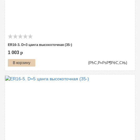
ER16-3. D=3 цанга высокоточная (35-)
1 003
p
В корзину
{РћС‚Р»РѕР¶РёС‚СЊ}