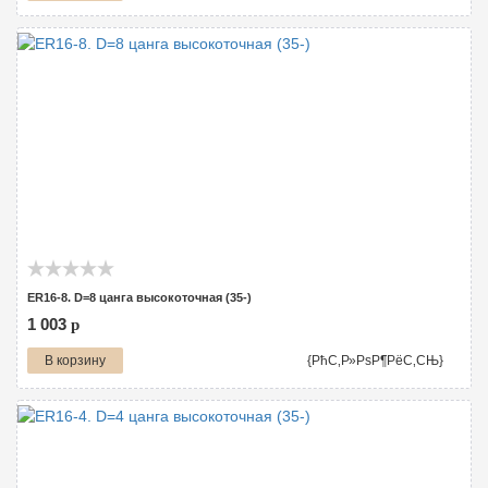
ER16-8. D=8 цанга высокоточная (35-)
1 003
p
В корзину
{РћС‚Р»РѕР¶РёС‚СЊ}