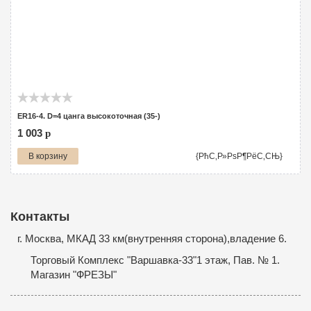
ER16-4. D=4 цанга высокоточная (35-)
1 003
p
В корзину
{РћС‚Р»РѕР¶РёС‚СЊ}
Контакты
г. Москва, МКАД 33 км(внутренняя сторона),владение 6.
Торговый Комплекс "Варшавка-33"1 этаж, Пав. № 1.
Магазин "ФРЕЗЫ"