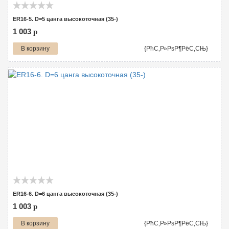
ER16-5. D=5 цанга высокоточная (35-)
1 003
p
В корзину
{РћС‚Р»РѕР¶РёС‚СЊ}
ER16-6. D=6 цанга высокоточная (35-)
1 003
p
В корзину
{РћС‚Р»РѕР¶РёС‚СЊ}