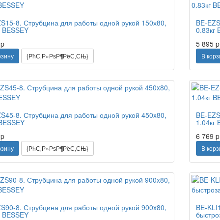
S15-8. Струбцина для работы одной рукой 150х80,
BE-EZS
г BESSEY
0.83кг
5
p
5 895
p
рзину
{РћС‚Р»РѕР¶РёС‚СЊ}
В корз
S45-8. Струбцина для работы одной рукой 450x80,
BE-EZS
 BESSEY
1.04кг
9
p
6 769
p
рзину
{РћС‚Р»РѕР¶РёС‚СЊ}
В корз
S90-8. Струбцина для работы одной рукой 900x80,
BE-KLI
г BESSEY
быстро