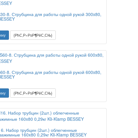
30-8. Струбцина для работы одной рукой 300x80,
 BESSEY
ину
{РћС‚Р»РѕР¶РёС‚СЊ}
60-8. Струбцина для работы одной рукой 600x80,
 BESSEY
ину
{РћС‚Р»РѕР¶РёС‚СЊ}
16. Набор трубцин (2шт.) облегченные
зажимные 160x80 0,29кг Kli-Klamp BESSEY