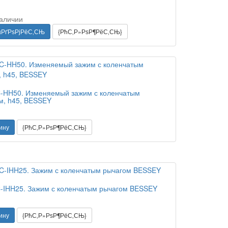
наличии
µРґРѕРјРёС‚СЊ
{РћС‚Р»РѕР¶РёС‚СЊ}
-HH50. Изменяемый зажим с коленчатым
м, h45, BESSEY
ину
{РћС‚Р»РѕР¶РёС‚СЊ}
-IHH25. Зажим с коленчатым рычагом BESSEY
ину
{РћС‚Р»РѕР¶РёС‚СЊ}