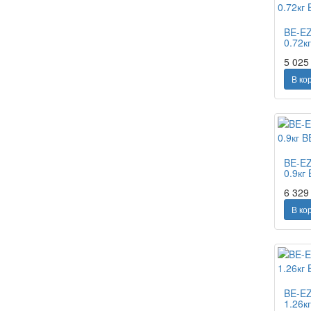
BE-EZ
0.72к
5 02
В ко
BE-EZ
0.9кг
6 32
В ко
BE-EZ
1.26к