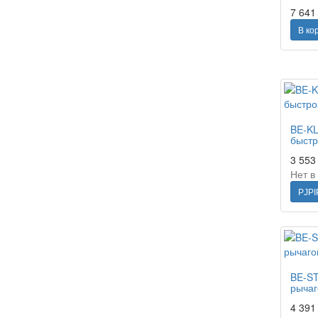
7 64
В ко
BE-KL
быстр
3 55
Нет в
РЈРІ
BE-ST
рычаг
4 39