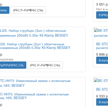
1
p
3 651
p
Нет в 
рзину
{РћС‚Р»РѕР¶РёС‚СЊ}
РЈРІР
I25. Набор струбцин (2шт.) облегченные
BE-STC
озажимные 250x80 0.35кг Kli-Klamp BESSEY
рычаго
3
p
5 896
p
 наличии
В корз
РµРґРѕРјРёС‚СЊ
{РћС‚Р»РѕР¶РёС‚СЊ}
BE-STC
C-HH70. Изменяемый зажим с коленчатым
6 333
p
ом, h65, BESSEY
В корз
1
p