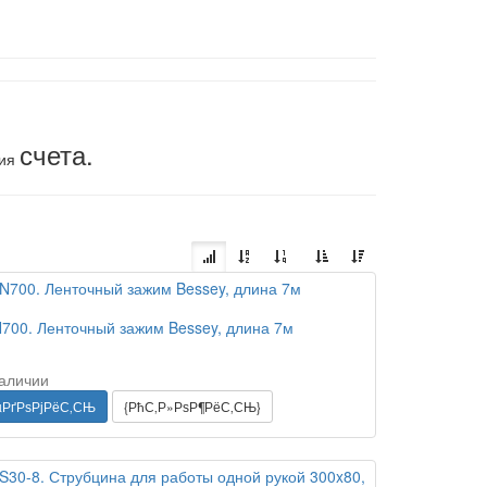
счета.
ния
700. Ленточный зажим Bessey, длина 7м
наличии
µРґРѕРјРёС‚СЊ
{РћС‚Р»РѕР¶РёС‚СЊ}