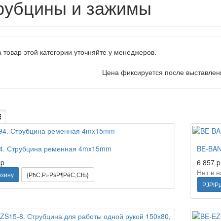
рубцины и зажимы
 товар этой категории уточняйте у менеджеров.
Цена фиксируется после выставле
4. Струбцина ременная 4mx15mm
BE-BAN
2
p
6 857
p
Нет в 
рзину
{РћС‚Р»РѕР¶РёС‚СЊ}
РЈРІР