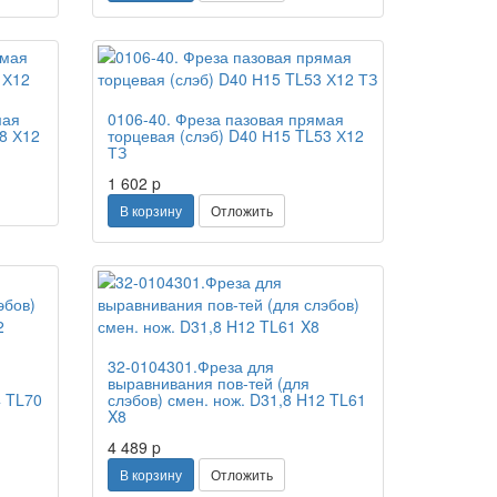
мая
0106-40. Фреза пазовая прямая
8 Х12
торцевая (слэб) D40 Н15 TL53 Х12
ТЗ
1 602
p
В корзину
Отложить
32-0104301.Фреза для
выравнивания пов-тей (для
4 TL70
слэбов) смен. нож. D31,8 H12 TL61
X8
4 489
p
В корзину
Отложить