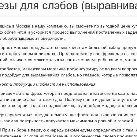
езы для слэбов (выравнив
шись в Москве в нашу компанию, вы сможете по выгодной цене ку
ко облегчится и ускорится процесс выполнения поставленных задач
о обрабатываемой поверхности.
ернет магазин предлагает своим клиентам большой выбор продукц
 интересующем количестве. Предлагаемая у нас фреза для выравн
ний, отличается максимальным соответствием требованиям, что п
требуется, менеджеры магазина проконсультируют по всем вопрос
 подойдут для выравнивания слэбов, но главное, которые позволя
ости продукции и области ее использования
риваемый вид фрез, который предлагается в каталоге на сайте н
авнивании слэбов, а также дна. Поэтому наши изделия станут отл
вляется производство подоконников, ступеней, комодов, столешни
дет применяться предлагаемая у нас фреза для выравнивания слэ
ываемая поверхность получается максимально ровной и гладкой.
При выборе в первую очередь рекомендуем определиться с тем, 
тительнее. Исходя из требований и особенностей своего производ