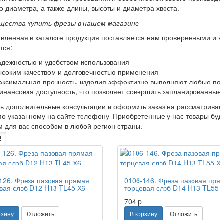
о диаметра, а также длины, высоты и диаметра хвоста.
щества купить фрезы в нашем магазине
вленная в каталоге продукция поставляется нам проверенными и
тся:
адежностью и удобством использования
ысоким качеством и долговечностью применения
аксимальная прочность, изделия эффективно выполняют любые по
инансовая доступность, что позволяет совершить запланированны
ь дополнительные консультации и оформить заказ на рассматрив
по указанному на сайте телефону. Приобретенные у нас товары бу
 для вас способом в любой регион страны.
126. Фреза пазовая прямая
0106-146. Фреза пазовая пр
вая слэб D12 H13 TL45 Х6
торцевая слэб D14 H13 TL55
704
p
рзину
Отложить
В корзину
Отложить