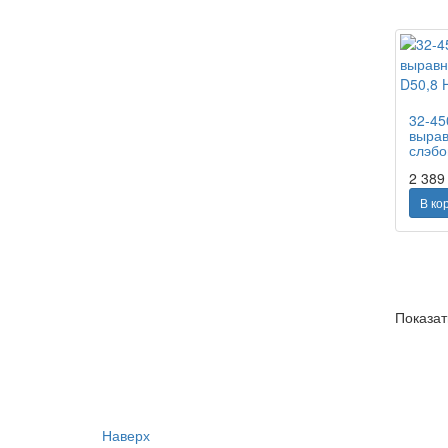
32-45
вырав
слэбо
2 38
В ко
Показат
Наверх