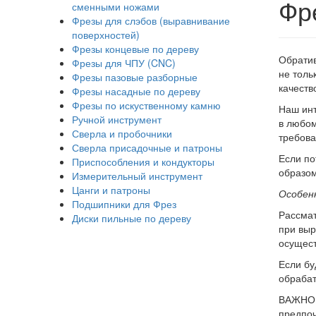
Фр
сменными ножами
Фрезы для слэбов (выравнивание
поверхностей)
Фрезы концевые по дереву
Обратив
Фрезы для ЧПУ (CNC)
не толь
Фрезы пазовые разборные
качеств
Фрезы насадные по дереву
Фрезы по искуственному камню
Наш инт
Ручной инструмент
в любом
Сверла и пробочники
требова
Сверла присадочные и патроны
Если по
Приспособления и кондукторы
образом
Измерительный инструмент
Цанги и патроны
Особенн
Подшипники для Фрез
Рассмат
Диски пильные по дереву
при выр
осущест
Если бу
обрабат
ВАЖНО! 
предпоч