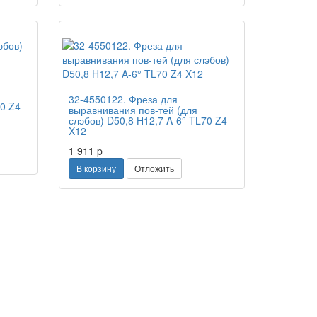
Новинка
32-4550122. Фреза для
70 Z4
выравнивания пов-тей (для
слэбов) D50,8 H12,7 A-6° TL70 Z4
X12
1 911
p
В корзину
Отложить
t