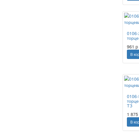
0106-
торце
961
p
В ко
0106-
торце
ТЗ
1 87
В ко