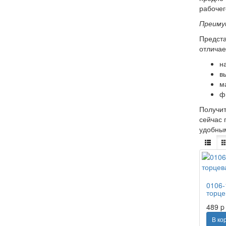
рабочег
Преиму
Предста
отличае
н
в
м
ф
Получит
сейчас 
удобным
0106-
торце
489
p
В ко