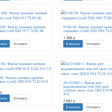
226. Фреза пазовая прямая
0106-30. Фреза пазовая пря
вая слэб D22 H17 TL55 Х6
торцевая (слэб) D30 H20 TL5
1 386
p
рзину
Отложить
В корзину
Отложить
50. Фреза пазовая прямая
вая (слэб) D50 H15 TL53 Х12
32-0100611. Фреза для
выравнивания пов-тей (для
слэбов) смен. нож. D63,5 H1
5
p
Х12
рзину
Отложить
7 881
p
В корзину
Отложить