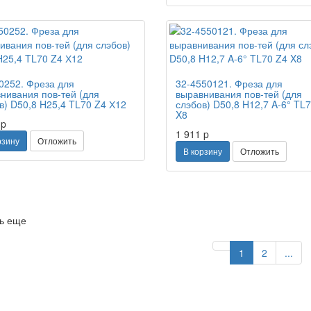
0252. Фреза для
32-4550121. Фреза для
нивания пов-тей (для
выравнивания пов-тей (для
в) D50,8 H25,4 TL70 Z4 Х12
слэбов) D50,8 H12,7 A-6° TL
X8
9
p
1 911
p
рзину
Отложить
В корзину
Отложить
ь еще
Previous
Nex
1
2
...