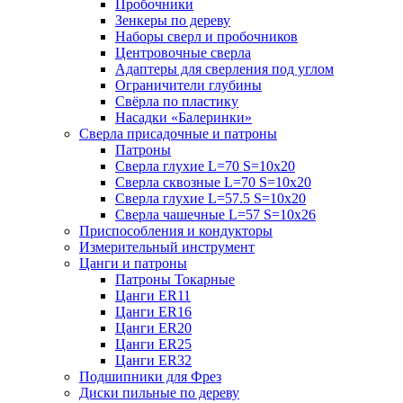
Пробочники
Зенкеры по дереву
Наборы сверл и пробочников
Центровочные сверла
Адаптеры для сверления под углом
Ограничители глубины
Свёрла по пластику
Насадки «Балеринки»
Сверла присадочные и патроны
Патроны
Сверла глухие L=70 S=10x20
Сверла сквозные L=70 S=10x20
Сверла глухие L=57.5 S=10x20
Сверла чашечные L=57 S=10x26
Приспособления и кондукторы
Измерительный инструмент
Цанги и патроны
Патроны Токарные
Цанги ER11
Цанги ER16
Цанги ER20
Цанги ER25
Цанги ER32
Подшипники для Фрез
Диски пильные по дереву