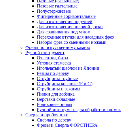
Пазовые (фальцевые)
Пазовые галтельные
Полустержневые
Фигирейные горизонтальные
Для изготовления поручней
Для изготовления половой доски
Для сращивания под углом
Переходные втулки для насадных фрез
Наборы фрез со сменными ножами
Фрезы по искуственному камню
Ручной инструмент
Отвертки, биты
Угловая стамеска
Игольчатый шаблон из Японии
Резцы по дереву
Струбцины трубные
Струбцины кованые (F и G)
Струбцины и зажимы
Пилки для лобзика
Верстаки складные
Роликовые опоры
Ручной инструмент для обработки кромок
Сверла и пробочники
Сверла по дереву
Фрезы и Сверла ФОРСТНЕРА