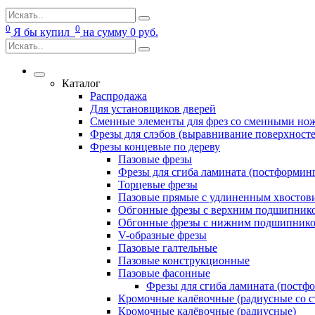
0
0
Я бы купил
на сумму
0
руб.
Каталог
Распродажа
Для установщиков дверей
Сменные элементы для фрез со сменными но
Фрезы для слэбов (выравнивание поверхносте
Фрезы концевые по дереву
Пазовые фрезы
Фрезы для сгиба ламината (постформин
Торцевые фрезы
Пазовые прямые с удлиненным хвостов
Обгонные фрезы с верхним подшипник
Обгонные фрезы с нижним подшипник
V-образные фрезы
Пазовые галтельные
Пазовые конструкционные
Пазовые фасонные
Фрезы для сгиба ламината (постф
Кромочные калёвочные (радиусные со с
Кромочные калёвочные (радиусные)