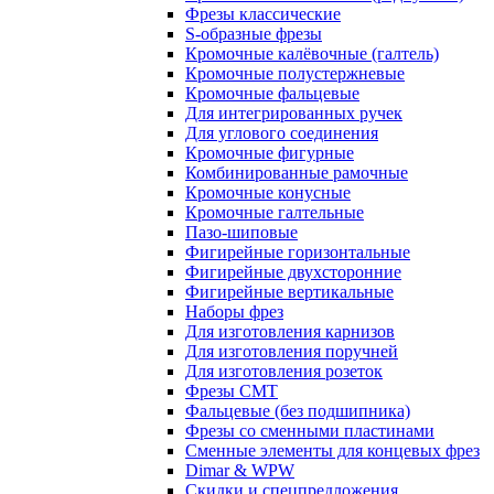
Фрезы классические
S-образные фрезы
Кромочные калёвочные (галтель)
Кромочные полустержневые
Кромочные фальцевые
Для интегрированных ручек
Для углового соединения
Кромочные фигурные
Комбинированные рамочные
Кромочные конусные
Кромочные галтельные
Пазо-шиповые
Фигирейные горизонтальные
Фигирейные двухсторонние
Фигирейные вертикальные
Наборы фрез
Для изготовления карнизов
Для изготовления поручней
Для изготовления розеток
Фрезы CMT
Фальцевые (без подшипника)
Фрезы со сменными пластинами
Сменные элементы для концевых фрез
Dimar & WPW
Скидки и спецпредложения