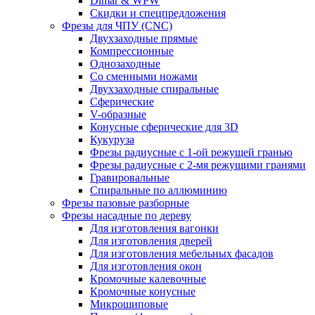
Dimar & WPW
Скидки и спецпредложения
Фрезы для ЧПУ (CNC)
Двухзаходные прямые
Компрессионные
Однозаходные
Со сменными ножами
Двухзаходные спиральные
Сферические
V-образные
Конусные сферические для 3D
Кукуруза
Фрезы радиусные с 1-ой режущей гранью
Фрезы радиусные с 2-мя режущими гранями
Гравировальные
Cпиральные по аллюминию
Фрезы пазовые разборные
Фрезы насадные по дереву
Для изготовления вагонки
Для изготовления дверей
Для изготовления мебельных фасадов
Для изготовления окон
Кромочные калевочные
Кромочные конусные
Микрошиповые