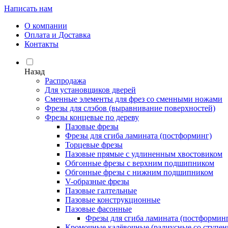
Написать нам
О компании
Оплата и Доставка
Контакты
Назад
Распродажа
Для установщиков дверей
Сменные элементы для фрез со сменными ножами
Фрезы для слэбов (выравнивание поверхностей)
Фрезы концевые по дереву
Пазовые фрезы
Фрезы для сгиба ламината (постформинг)
Торцевые фрезы
Пазовые прямые с удлиненным хвостовиком
Обгонные фрезы с верхним подшипником
Обгонные фрезы с нижним подшипником
V-образные фрезы
Пазовые галтельные
Пазовые конструкционные
Пазовые фасонные
Фрезы для сгиба ламината (постформин
Кромочные калёвочные (радиусные со ступен