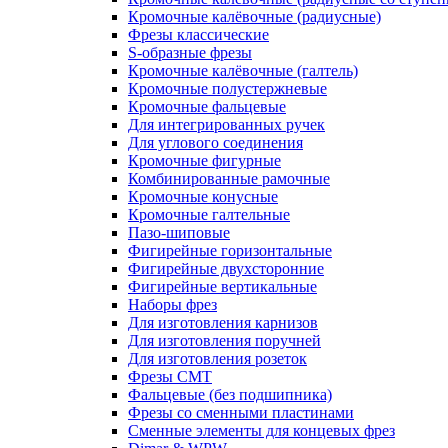
Кромочные калёвочные (радиусные)
Фрезы классические
S-образные фрезы
Кромочные калёвочные (галтель)
Кромочные полустержневые
Кромочные фальцевые
Для интегрированных ручек
Для углового соединения
Кромочные фигурные
Комбинированные рамочные
Кромочные конусные
Кромочные галтельные
Пазо-шиповые
Фигирейные горизонтальные
Фигирейные двухсторонние
Фигирейные вертикальные
Наборы фрез
Для изготовления карнизов
Для изготовления поручней
Для изготовления розеток
Фрезы CMT
Фальцевые (без подшипника)
Фрезы со сменными пластинами
Сменные элементы для концевых фрез